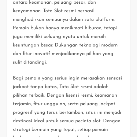
antara keamanan, peluang besar, dan
kenyamanan. Toto Slot resmi berhasil
menghadirkan semuanya dalam satu platform.
Pemain bukan hanya menikmati hiburan, tetapi
juga memiliki peluang nyata untuk meraih
keuntungan besar. Dukungan teknologi modern
dan fitur inovatif menjadikannya pilihan yang
sulit ditandingi.
Bagi pemain yang serius ingin merasakan sensasi
jackpot tanpa batas, Toto Slot resmi adalah
pilihan terbaik. Dengan lisensi resmi, keamanan
terjamin, fitur unggulan, serta peluang jackpot
progresif yang terus bertambah, situs ini menjadi
destinasi ideal untuk semua pecinta slot. Dengan
strategi bermain yang tepat, setiap pemain