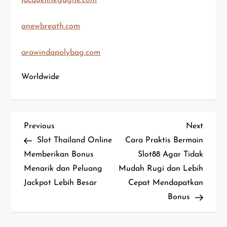
jacquelinegagne.com
anewbreath.com
arawindapolybag.com
Worldwide
P
Previous
Next
Previous
Next
Post
Post
Slot Thailand Online
Cara Praktis Bermain
o
Memberikan Bonus
Slot88 Agar Tidak
Menarik dan Peluang
Mudah Rugi dan Lebih
s
Jackpot Lebih Besar
Cepat Mendapatkan
t
Bonus
n