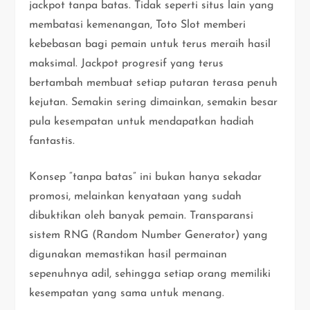
jackpot tanpa batas. Tidak seperti situs lain yang
membatasi kemenangan, Toto Slot memberi
kebebasan bagi pemain untuk terus meraih hasil
maksimal. Jackpot progresif yang terus
bertambah membuat setiap putaran terasa penuh
kejutan. Semakin sering dimainkan, semakin besar
pula kesempatan untuk mendapatkan hadiah
fantastis.
Konsep “tanpa batas” ini bukan hanya sekadar
promosi, melainkan kenyataan yang sudah
dibuktikan oleh banyak pemain. Transparansi
sistem RNG (Random Number Generator) yang
digunakan memastikan hasil permainan
sepenuhnya adil, sehingga setiap orang memiliki
kesempatan yang sama untuk menang.