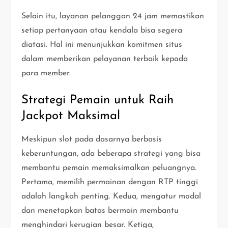
Selain itu, layanan pelanggan 24 jam memastikan
setiap pertanyaan atau kendala bisa segera
diatasi. Hal ini menunjukkan komitmen situs
dalam memberikan pelayanan terbaik kepada
para member.
Strategi Pemain untuk Raih
Jackpot Maksimal
Meskipun slot pada dasarnya berbasis
keberuntungan, ada beberapa strategi yang bisa
membantu pemain memaksimalkan peluangnya.
Pertama, memilih permainan dengan RTP tinggi
adalah langkah penting. Kedua, mengatur modal
dan menetapkan batas bermain membantu
menghindari kerugian besar. Ketiga,