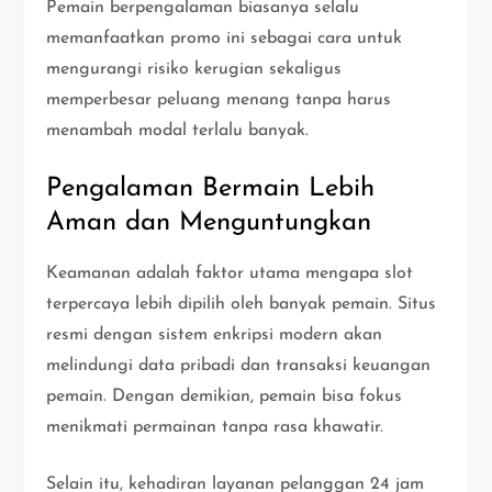
Pemain berpengalaman biasanya selalu
memanfaatkan promo ini sebagai cara untuk
mengurangi risiko kerugian sekaligus
memperbesar peluang menang tanpa harus
menambah modal terlalu banyak.
Pengalaman Bermain Lebih
Aman dan Menguntungkan
Keamanan adalah faktor utama mengapa slot
terpercaya lebih dipilih oleh banyak pemain. Situs
resmi dengan sistem enkripsi modern akan
melindungi data pribadi dan transaksi keuangan
pemain. Dengan demikian, pemain bisa fokus
menikmati permainan tanpa rasa khawatir.
Selain itu, kehadiran layanan pelanggan 24 jam