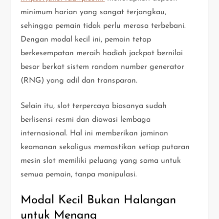
minimum harian yang sangat terjangkau,
sehingga pemain tidak perlu merasa terbebani.
Dengan modal kecil ini, pemain tetap
berkesempatan meraih hadiah jackpot bernilai
besar berkat sistem random number generator
(RNG) yang adil dan transparan.
Selain itu, slot terpercaya biasanya sudah
berlisensi resmi dan diawasi lembaga
internasional. Hal ini memberikan jaminan
keamanan sekaligus memastikan setiap putaran
mesin slot memiliki peluang yang sama untuk
semua pemain, tanpa manipulasi.
Modal Kecil Bukan Halangan
untuk Menang