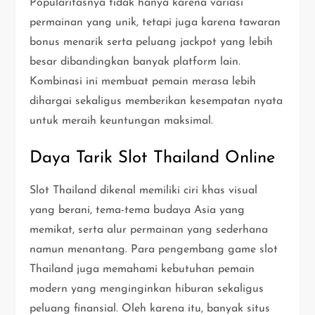
Popularitasnya tidak hanya karena variasi
permainan yang unik, tetapi juga karena tawaran
bonus menarik serta peluang jackpot yang lebih
besar dibandingkan banyak platform lain.
Kombinasi ini membuat pemain merasa lebih
dihargai sekaligus memberikan kesempatan nyata
untuk meraih keuntungan maksimal.
Daya Tarik Slot Thailand Online
Slot Thailand dikenal memiliki ciri khas visual
yang berani, tema-tema budaya Asia yang
memikat, serta alur permainan yang sederhana
namun menantang. Para pengembang game slot
Thailand juga memahami kebutuhan pemain
modern yang menginginkan hiburan sekaligus
peluang finansial. Oleh karena itu, banyak situs