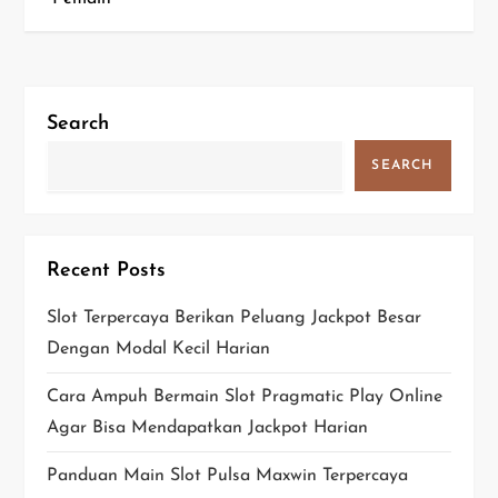
n
a
Search
v
SEARCH
i
g
Recent Posts
a
Slot Terpercaya Berikan Peluang Jackpot Besar
t
Dengan Modal Kecil Harian
i
Cara Ampuh Bermain Slot Pragmatic Play Online
o
Agar Bisa Mendapatkan Jackpot Harian
Panduan Main Slot Pulsa Maxwin Terpercaya
n