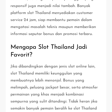
responsif juga menjadi nilai tambah. Banyak
platform slot Thailand menyediakan customer
service 24 jam, siap membantu pemain dalam
mengatasi masalah teknis maupun memberikan
informasi seputar bonus dan promosi terbaru.
Mengapa Slot Thailand Jadi
Favorit?
Jika dibandingkan dengan jenis slot online lain,
slot Thailand memiliki keunggulan yang
membuatnya lebih menonjol. Bonus yang
melimpah, peluang jackpot besar, serta atmosfer
permainan yang khas menjadi kombinasi
sempurna yang sulit ditandingi. Tidak heran jika
semakin banyak pemain beralih ke slot Thailand