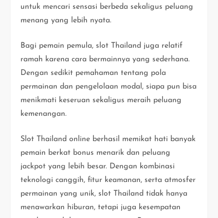
untuk mencari sensasi berbeda sekaligus peluang
menang yang lebih nyata.
Bagi pemain pemula, slot Thailand juga relatif
ramah karena cara bermainnya yang sederhana.
Dengan sedikit pemahaman tentang pola
permainan dan pengelolaan modal, siapa pun bisa
menikmati keseruan sekaligus meraih peluang
kemenangan.
Slot Thailand online berhasil memikat hati banyak
pemain berkat bonus menarik dan peluang
jackpot yang lebih besar. Dengan kombinasi
teknologi canggih, fitur keamanan, serta atmosfer
permainan yang unik, slot Thailand tidak hanya
menawarkan hiburan, tetapi juga kesempatan