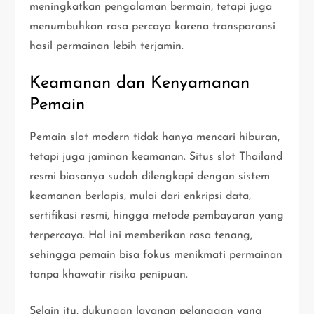
meningkatkan pengalaman bermain, tetapi juga
menumbuhkan rasa percaya karena transparansi
hasil permainan lebih terjamin.
Keamanan dan Kenyamanan
Pemain
Pemain slot modern tidak hanya mencari hiburan,
tetapi juga jaminan keamanan. Situs slot Thailand
resmi biasanya sudah dilengkapi dengan sistem
keamanan berlapis, mulai dari enkripsi data,
sertifikasi resmi, hingga metode pembayaran yang
terpercaya. Hal ini memberikan rasa tenang,
sehingga pemain bisa fokus menikmati permainan
tanpa khawatir risiko penipuan.
Selain itu, dukungan layanan pelanggan yang