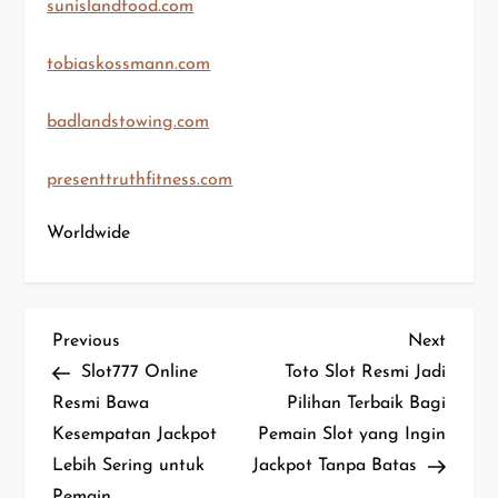
sunislandfood.com
tobiaskossmann.com
badlandstowing.com
presenttruthfitness.com
Worldwide
P
Previous
Next
Previous
Next
Post
Post
Slot777 Online
Toto Slot Resmi Jadi
o
Resmi Bawa
Pilihan Terbaik Bagi
Kesempatan Jackpot
Pemain Slot yang Ingin
s
Lebih Sering untuk
Jackpot Tanpa Batas
t
Pemain