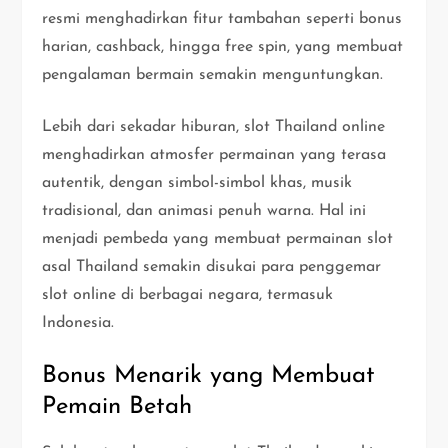
resmi menghadirkan fitur tambahan seperti bonus
harian, cashback, hingga free spin, yang membuat
pengalaman bermain semakin menguntungkan.
Lebih dari sekadar hiburan, slot Thailand online
menghadirkan atmosfer permainan yang terasa
autentik, dengan simbol-simbol khas, musik
tradisional, dan animasi penuh warna. Hal ini
menjadi pembeda yang membuat permainan slot
asal Thailand semakin disukai para penggemar
slot online di berbagai negara, termasuk
Indonesia.
Bonus Menarik yang Membuat
Pemain Betah