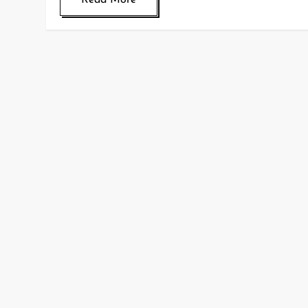
Read More